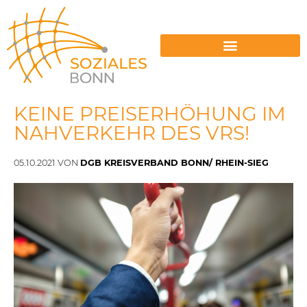
ENERGIESPERRUNGEN VERMEIDEN
KEINE PREISERHÖHUNG IM
NAHVERKEHR DES VRS!
05.10.2021 VON
DGB KREISVERBAND BONN/ RHEIN-SIEG