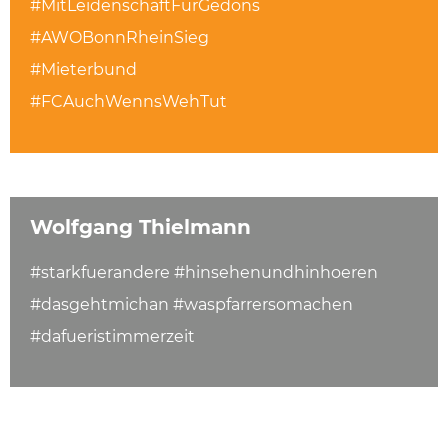
#MitLeidenschaftFürGedöns
#AWOBonnRheinSieg
#Mieterbund
#FCAuchWennsWehTut
Wolfgang Thielmann
#starkfuerandere #hinsehenundhinhoeren
#dasgehtmichan #waspfarrersomachen
#dafueristimmerzeit