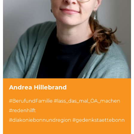
Andrea Hillebrand
#BerufundFamilie #lass_das_mal_ÖA_machen
#redenhilft
#diakoniebonnundregion #gedenkstaettebonn