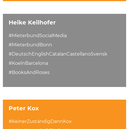
Heike Keilhofer
#MieterbundSocialMedia
#MieterbundBonn
#DeutschEnglishCatalanCastellanoSvensk
#KoelnBarcelona
#BooksAndRoses
Peter Kox
#KeinerZuständigDannKox