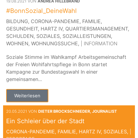
19.08.2021 VON
ANDREA HILLEBRAND
#BonnSozial_DeineWahl
BILDUNG,
CORONA-PANDEMIE,
FAMILIE,
GESUNDHEIT,
HARTZ IV,
QUARTIERSMANAGEMENT,
SCHULDEN,
SOZIALES,
SOZIALLEISTUNGEN,
WOHNEN,
WOHNUNGSSUCHE,
| INFORMATION
Soziale Stimme im Wahlkampf Arbeitsgemeinschaft
der Freien Wohlfahrtspflege in Bonn startet
Kampagne zur Bundestagswahl In einer
gemeinsamen...
Weiterlesen
20.05.2021 VON
DIETER BROCKSCHNIEDER, JOURNALIST
Ein Schleier über der Stadt
CORONA-PANDEMIE,
FAMILIE,
HARTZ IV,
SOZIALES,
|