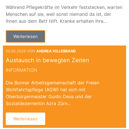
Während Pflegekräfte im Verkehr feststecken, warten
Menschen auf sie, weil sonst niemand da ist, der
ihnen aus dem Bett hilft. Kranke erhalten ihre...
Weiterlesen
20.05.2026 VON
ANDREA HILLEBRAND
Austausch in bewegten Zeiten
INFORMATION
Die Bonner Arbeitsgemeinschaft der Freien
Wohlfahrtspflege (AGW) hat sich mit
Oberbürgermeister Guido Deus und der
Sozialdezernentin Azra Zürn...
Weiterlesen