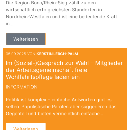
Die Region Bonn/Rhein-Sieg zählt zu den
wirtschaftlich erfolgreichsten Standorten in
Nordrhein-Westfalen und ist eine bedeutende Kraft
in...
Weiterlesen
05.09.2025 VON
KERSTIN LERCH-PALM
Im (Sozial-)Gespräch zur Wahl – Mitglieder
der Arbeitsgemeinschaft freie
Wohlfahrtspflege laden ein
INFORMATION
Politik ist komplex – einfache Antworten gibt es
selten. Populistische Parolen aber suggerieren das
Gegenteil und bieten vermeintlich einfache...
Weiterlesen