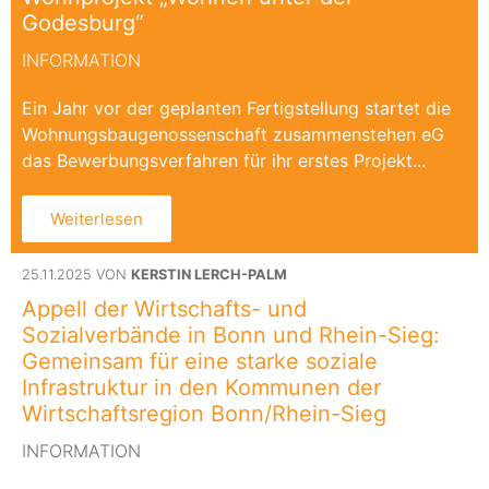
Godesburg“
INFORMATION
Ein Jahr vor der geplanten Fertigstellung startet die
Wohnungsbaugenossenschaft zusammenstehen eG
das Bewerbungsverfahren für ihr erstes Projekt...
Weiterlesen
25.11.2025 VON
KERSTIN LERCH-PALM
Appell der Wirtschafts- und
Sozialverbände in Bonn und Rhein-Sieg:
Gemeinsam für eine starke soziale
Infrastruktur in den Kommunen der
Wirtschaftsregion Bonn/Rhein-Sieg
INFORMATION