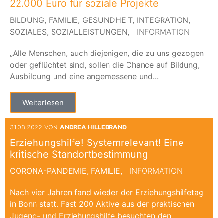
22.000 Euro für soziale Projekte
BILDUNG,
FAMILIE,
GESUNDHEIT,
INTEGRATION,
SOZIALES,
SOZIALLEISTUNGEN,
| INFORMATION
„Alle Menschen, auch diejenigen, die zu uns gezogen
oder geflüchtet sind, sollen die Chance auf Bildung,
Ausbildung und eine angemessene und...
Weiterlesen
31.08.2022 VON
ANDREA HILLEBRAND
Erziehungshilfe! Systemrelevant! Eine
kritische Standortbestimmung
CORONA-PANDEMIE,
FAMILIE,
| INFORMATION
Nach vier Jahren fand wieder der Erziehungshilfetag
in Bonn statt. Fast 200 Aktive aus der praktischen
Jugend- und Erziehungshilfe besuchten den...