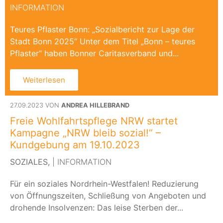
INFORMATION
Teures Pflaster Bonn: „Sozialbericht zur Lage der
Stadt Bonn 2025“ Unter dem Titel „Bonn – teures
Pflaster“ haben Bonner Caritasverband und...
Weiterlesen
27.09.2023 VON
ANDREA HILLEBRAND
Freie Wohlfahrtspflege NRW startet
Kampagne „NRW bleib sozial!“ –
Kundgebung am 19.10.2023
SOZIALES,
| INFORMATION
Für ein soziales Nordrhein-Westfalen! Reduzierung
von Öffnungszeiten, Schließung von Angeboten und
drohende Insolvenzen: Das leise Sterben der...