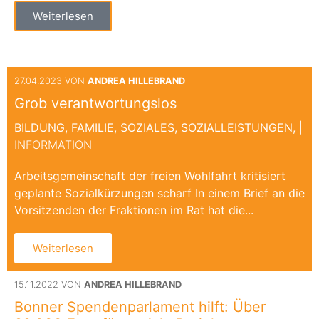
Weiterlesen
27.04.2023 VON
ANDREA HILLEBRAND
Grob verantwortungslos
BILDUNG,
FAMILIE,
SOZIALES,
SOZIALLEISTUNGEN,
|
INFORMATION
Arbeitsgemeinschaft der freien Wohlfahrt kritisiert
geplante Sozialkürzungen scharf In einem Brief an die
Vorsitzenden der Fraktionen im Rat hat die...
Weiterlesen
15.11.2022 VON
ANDREA HILLEBRAND
Bonner Spendenparlament hilft: Über