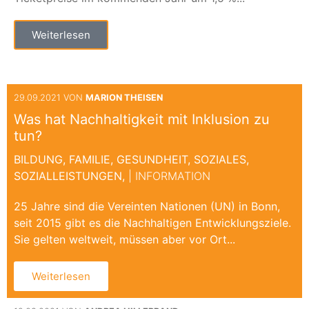
Weiterlesen
29.09.2021 VON
MARION THEISEN
Was hat Nachhaltigkeit mit Inklusion zu
tun?
BILDUNG,
FAMILIE,
GESUNDHEIT,
SOZIALES,
SOZIALLEISTUNGEN,
| INFORMATION
25 Jahre sind die Vereinten Nationen (UN) in Bonn,
seit 2015 gibt es die Nachhaltigen Entwicklungsziele.
Sie gelten weltweit, müssen aber vor Ort...
Weiterlesen