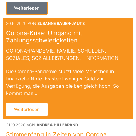
Weiterlesen
30.10.2020 VON
SUSANNE BAUER-JAUTZ
Corona-Krise: Umgang mit
Zahlungsschwierigkeiten
CORONA-PANDEMIE,
FAMILIE,
SCHULDEN,
SOZIALES,
SOZIALLEISTUNGEN,
| INFORMATION
Die Corona-Pandemie stürzt viele Menschen in
finanzielle Nöte. Es steht weniger Geld zur
Verfügung, die Ausgaben bleiben gleich hoch. So
kommt man...
Weiterlesen
21.10.2020 VON
ANDREA HILLEBRAND
Stimmenfang in Zeiten von Corona