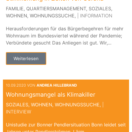
FAMILIE,
QUARTIERSMANAGEMENT,
SOZIALES,
WOHNEN,
WOHNUNGSSUCHE,
| INFORMATION
Herausforderungen für das Bürgerbegehren für mehr
Wohnraum im Bundesviertel während der Pandemie;
Verbündete gesucht Das Anliegen ist gut. Wir,...
Weiterlesen
10.09.2020 VON
ANDREA HILLEBRAND
Wohnungsmangel als Klimakiller
SOZIALES,
WOHNEN,
WOHNUNGSSUCHE,
|
INTERVIEW
Unistudie zur Bonner Pendlersituation Bonn leidet seit
Jahren unter Pendlerströmen. Lärm,