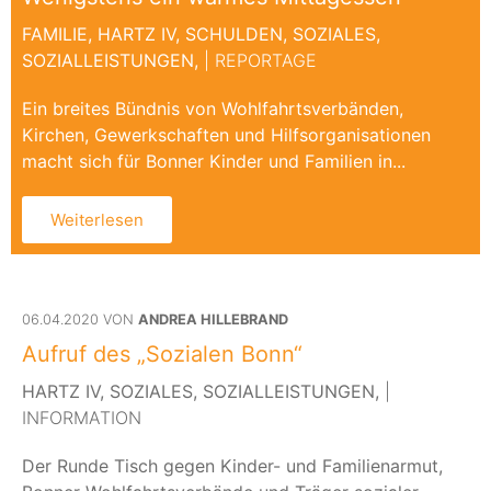
FAMILIE,
HARTZ IV,
SCHULDEN,
SOZIALES,
SOZIALLEISTUNGEN,
| REPORTAGE
Ein breites Bündnis von Wohlfahrtsverbänden,
Kirchen, Gewerkschaften und Hilfsorganisationen
macht sich für Bonner Kinder und Familien in...
Weiterlesen
06.04.2020 VON
ANDREA HILLEBRAND
Aufruf des „Sozialen Bonn“
HARTZ IV,
SOZIALES,
SOZIALLEISTUNGEN,
|
INFORMATION
Der Runde Tisch gegen Kinder- und Familienarmut,