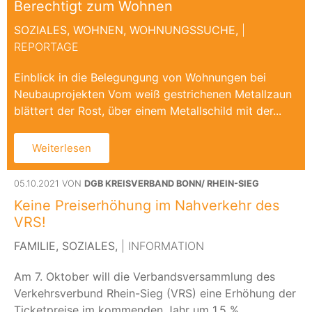
Berechtigt zum Wohnen
SOZIALES,
WOHNEN,
WOHNUNGSSUCHE,
|
REPORTAGE
Einblick in die Belegungung von Wohnungen bei
Neubauprojekten Vom weiß gestrichenen Metallzaun
blättert der Rost, über einem Metallschild mit der...
Weiterlesen
05.10.2021 VON
DGB KREISVERBAND BONN/ RHEIN-SIEG
Keine Preiserhöhung im Nahverkehr des
VRS!
FAMILIE,
SOZIALES,
| INFORMATION
Am 7. Oktober will die Verbandsversammlung des
Verkehrsverbund Rhein-Sieg (VRS) eine Erhöhung der
Ticketpreise im kommenden Jahr um 1,5 %...