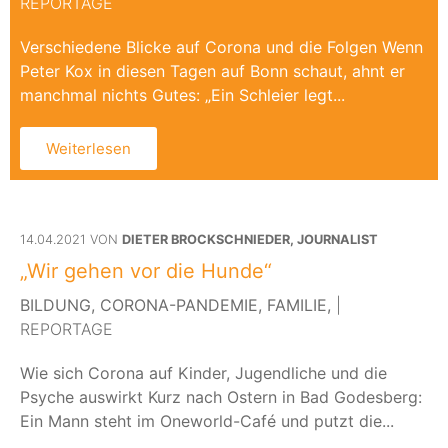
REPORTAGE
Verschiedene Blicke auf Corona und die Folgen Wenn
Peter Kox in diesen Tagen auf Bonn schaut, ahnt er
manchmal nichts Gutes: „Ein Schleier legt...
Weiterlesen
14.04.2021 VON
DIETER BROCKSCHNIEDER, JOURNALIST
„Wir gehen vor die Hunde“
BILDUNG,
CORONA-PANDEMIE,
FAMILIE,
|
REPORTAGE
Wie sich Corona auf Kinder, Jugendliche und die
Psyche auswirkt Kurz nach Ostern in Bad Godesberg:
Ein Mann steht im Oneworld-Café und putzt die...