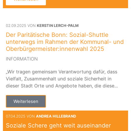
02.09.2025 VON
KERSTIN LERCH-PALM
Der Paritätische Bonn: Sozial-Shuttle
unterwegs im Rahmen der Kommunal- und
Oberbürgermeister:innenwahl 2025
INFORMATION
„Wir tragen gemeinsam Verantwortung dafür, dass
Vielfalt, Zusammenhalt und soziale Sicherheit in
dieser Stadt Orte und Angebote haben, die diese...
Weiterlesen
07.04.2025 VON
ANDREA HILLEBRAND
Soziale Schere geht weit auseinander