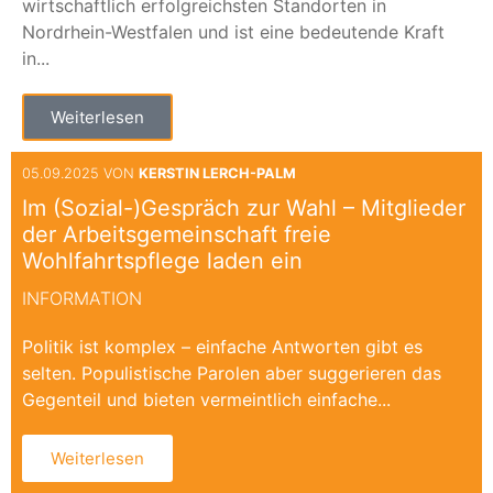
wirtschaftlich erfolgreichsten Standorten in
Nordrhein-Westfalen und ist eine bedeutende Kraft
in...
Weiterlesen
05.09.2025 VON
KERSTIN LERCH-PALM
Im (Sozial-)Gespräch zur Wahl – Mitglieder
der Arbeitsgemeinschaft freie
Wohlfahrtspflege laden ein
INFORMATION
Politik ist komplex – einfache Antworten gibt es
selten. Populistische Parolen aber suggerieren das
Gegenteil und bieten vermeintlich einfache...
Weiterlesen