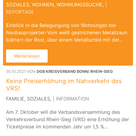
SOZIALES,
WOHNEN,
WOHNUNGSSUCHE,
|
REPORTAGE
Einblick in die Belegungung von Wohnungen bei
Neubauprojekten Vom weiß gestrichenen Metallzaun
blättert der Rost, über einem Metallschild mit der...
Weiterlesen
05.10.2021 VON
DGB KREISVERBAND BONN/ RHEIN-SIEG
Keine Preiserhöhung im Nahverkehr des
VRS!
FAMILIE,
SOZIALES,
| INFORMATION
Am 7. Oktober will die Verbandsversammlung des
Verkehrsverbund Rhein-Sieg (VRS) eine Erhöhung der
Ticketpreise im kommenden Jahr um 1,5 %...