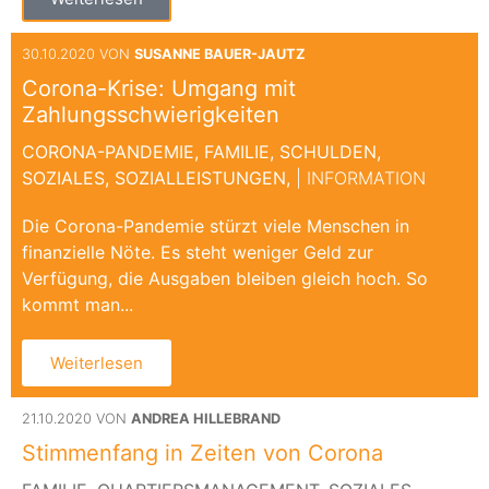
30.10.2020 VON
SUSANNE BAUER-JAUTZ
Corona-Krise: Umgang mit
Zahlungsschwierigkeiten
CORONA-PANDEMIE,
FAMILIE,
SCHULDEN,
SOZIALES,
SOZIALLEISTUNGEN,
| INFORMATION
Die Corona-Pandemie stürzt viele Menschen in
finanzielle Nöte. Es steht weniger Geld zur
Verfügung, die Ausgaben bleiben gleich hoch. So
kommt man...
Weiterlesen
21.10.2020 VON
ANDREA HILLEBRAND
Stimmenfang in Zeiten von Corona