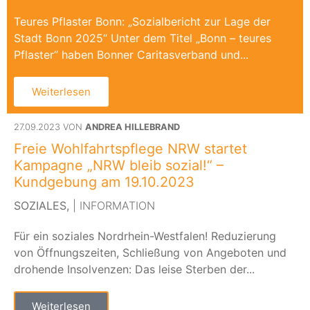
Teures Pflaster Bonn: „Sozialbericht zur Lage der
Stadt Bonn 2025“ Unter dem Titel „Bonn – teures
Pflaster“ haben Bonner Caritasverband und...
Weiterlesen
27.09.2023 VON
ANDREA HILLEBRAND
Freie Wohlfahrtspflege NRW startet
Kampagne „NRW bleib sozial!“ –
Kundgebung am 19.10.2023
SOZIALES,
| INFORMATION
Für ein soziales Nordrhein-Westfalen! Reduzierung
von Öffnungszeiten, Schließung von Angeboten und
drohende Insolvenzen: Das leise Sterben der...
Weiterlesen