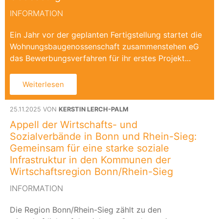
INFORMATION
Ein Jahr vor der geplanten Fertigstellung startet die
Wohnungsbaugenossenschaft zusammenstehen eG
das Bewerbungsverfahren für ihr erstes Projekt...
Weiterlesen
25.11.2025 VON
KERSTIN LERCH-PALM
Appell der Wirtschafts- und
Sozialverbände in Bonn und Rhein-Sieg:
Gemeinsam für eine starke soziale
Infrastruktur in den Kommunen der
Wirtschaftsregion Bonn/Rhein-Sieg
INFORMATION
Die Region Bonn/Rhein-Sieg zählt zu den