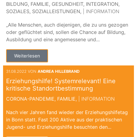
BILDUNG,
FAMILIE,
GESUNDHEIT,
INTEGRATION,
SOZIALES,
SOZIALLEISTUNGEN,
| INFORMATION
„Alle Menschen, auch diejenigen, die zu uns gezogen
oder geflüchtet sind, sollen die Chance auf Bildung,
Ausbildung und eine angemessene und...
Weiterlesen
31.08.2022 VON
ANDREA HILLEBRAND
Erziehungshilfe! Systemrelevant! Eine
kritische Standortbestimmung
CORONA-PANDEMIE,
FAMILIE,
| INFORMATION
Nach vier Jahren fand wieder der Erziehungshilfetag
in Bonn statt. Fast 200 Aktive aus der praktischen
Jugend- und Erziehungshilfe besuchten den...