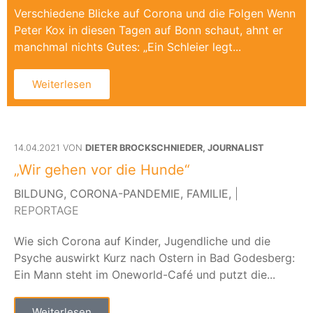
Verschiedene Blicke auf Corona und die Folgen Wenn
Peter Kox in diesen Tagen auf Bonn schaut, ahnt er
manchmal nichts Gutes: „Ein Schleier legt...
Weiterlesen
14.04.2021 VON
DIETER BROCKSCHNIEDER, JOURNALIST
„Wir gehen vor die Hunde“
BILDUNG,
CORONA-PANDEMIE,
FAMILIE,
|
REPORTAGE
Wie sich Corona auf Kinder, Jugendliche und die
Psyche auswirkt Kurz nach Ostern in Bad Godesberg:
Ein Mann steht im Oneworld-Café und putzt die...
Weiterlesen