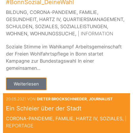
#BonnSozial_DeineWahl
BILDUNG,
CORONA-PANDEMIE,
FAMILIE,
GESUNDHEIT,
HARTZ IV,
QUARTIERSMANAGEMENT,
SCHULDEN,
SOZIALES,
SOZIALLEISTUNGEN,
WOHNEN,
WOHNUNGSSUCHE,
| INFORMATION
Soziale Stimme im Wahlkampf Arbeitsgemeinschaft
der Freien Wohlfahrtspflege in Bonn startet
Kampagne zur Bundestagswahl In einer
gemeinsamen...
Weiterlesen
20.05.2021 VON
DIETER BROCKSCHNIEDER, JOURNALIST
Ein Schleier über der Stadt
CORONA-PANDEMIE,
FAMILIE,
HARTZ IV,
SOZIALES,
|
REPORTAGE