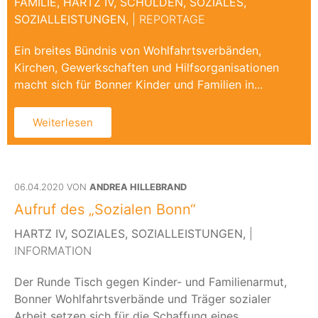
FAMILIE,
HARTZ IV,
SCHULDEN,
SOZIALES,
SOZIALLEISTUNGEN,
| REPORTAGE
Ein breites Bündnis von Wohlfahrtsverbänden,
Kirchen, Gewerkschaften und Hilfsorganisationen
macht sich für Bonner Kinder und Familien in...
Weiterlesen
06.04.2020 VON
ANDREA HILLEBRAND
Aufruf des „Sozialen Bonn“
HARTZ IV,
SOZIALES,
SOZIALLEISTUNGEN,
|
INFORMATION
Der Runde Tisch gegen Kinder- und Familienarmut,
Bonner Wohlfahrtsverbände und Träger sozialer
Arbeit setzen sich für die Schaffung eines...