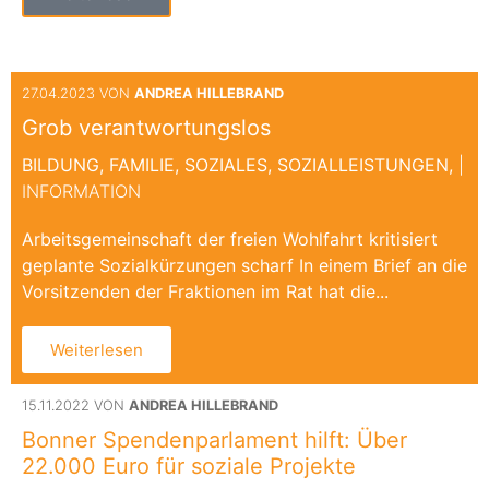
27.04.2023 VON
ANDREA HILLEBRAND
Grob verantwortungslos
BILDUNG,
FAMILIE,
SOZIALES,
SOZIALLEISTUNGEN,
|
INFORMATION
Arbeitsgemeinschaft der freien Wohlfahrt kritisiert
geplante Sozialkürzungen scharf In einem Brief an die
Vorsitzenden der Fraktionen im Rat hat die...
Weiterlesen
15.11.2022 VON
ANDREA HILLEBRAND
Bonner Spendenparlament hilft: Über
22.000 Euro für soziale Projekte