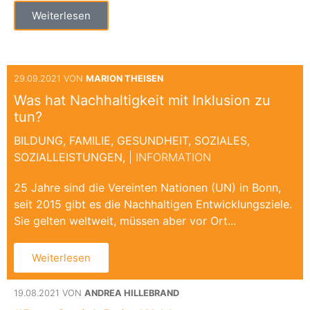
Weiterlesen
29.09.2021 VON
MARION THEISEN
Was hat Nachhaltigkeit mit Inklusion zu
tun?
BILDUNG,
FAMILIE,
GESUNDHEIT,
SOZIALES,
SOZIALLEISTUNGEN,
| INFORMATION
25 Jahre sind die Vereinten Nationen (UN) in Bonn,
seit 2015 gibt es die Nachhaltigen Entwicklungsziele.
Sie gelten weltweit, müssen aber vor Ort...
Weiterlesen
19.08.2021 VON
ANDREA HILLEBRAND