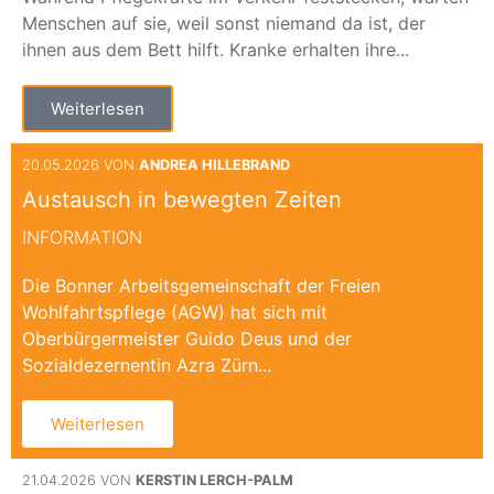
Menschen auf sie, weil sonst niemand da ist, der
ihnen aus dem Bett hilft. Kranke erhalten ihre...
Weiterlesen
20.05.2026 VON
ANDREA HILLEBRAND
Austausch in bewegten Zeiten
INFORMATION
Die Bonner Arbeitsgemeinschaft der Freien
Wohlfahrtspflege (AGW) hat sich mit
Oberbürgermeister Guido Deus und der
Sozialdezernentin Azra Zürn...
Weiterlesen
21.04.2026 VON
KERSTIN LERCH-PALM