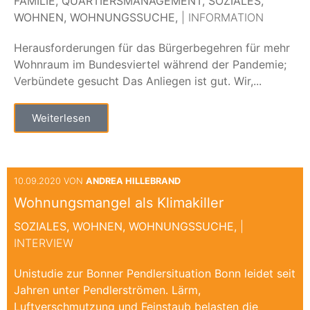
FAMILIE,
QUARTIERSMANAGEMENT,
SOZIALES,
WOHNEN,
WOHNUNGSSUCHE,
| INFORMATION
Herausforderungen für das Bürgerbegehren für mehr
Wohnraum im Bundesviertel während der Pandemie;
Verbündete gesucht Das Anliegen ist gut. Wir,...
Weiterlesen
10.09.2020 VON
ANDREA HILLEBRAND
Wohnungsmangel als Klimakiller
SOZIALES,
WOHNEN,
WOHNUNGSSUCHE,
|
INTERVIEW
Unistudie zur Bonner Pendlersituation Bonn leidet seit
Jahren unter Pendlerströmen. Lärm,
Luftverschmutzung und Feinstaub belasten die